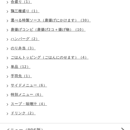
合盛り（1）
鶏三種盛り（1）
選べる特製ソース（唐揚げにかけます）（30）
唐揚げコンビ（唐揚げ2コ＋揚げ物）（10）
ハンバーグ（2）
のり弁当（3）
ごはんトッピング（ごはんにのせます）（4）
単品（12）
手羽先（1）
サイドメニュー（6）
特別メニュー（6）
スープ・味噌汁（4）
ドリンク（2）