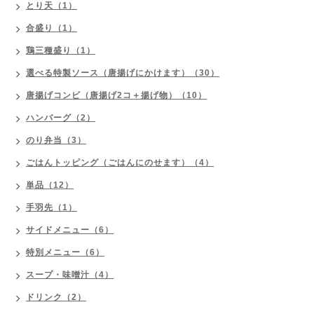
とり天（1）
合盛り（1）
鶏三種盛り（1）
選べる特製ソース（唐揚げにかけます）（30）
唐揚げコンビ（唐揚げ2コ＋揚げ物）（10）
ハンバーグ（2）
のり弁当（3）
ごはんトッピング（ごはんにのせます）（4）
単品（12）
手羽先（1）
サイドメニュー（6）
特別メニュー（6）
スープ・味噌汁（4）
ドリンク（2）