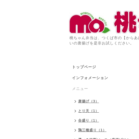
桃ちゃん弁当は、つくば市の【からあ
いの唐揚げを是非お試しください。
トップページ
インフォメーション
メニュー
唐揚げ（3）
とり天（1）
合盛り（1）
鶏三種盛り（1）