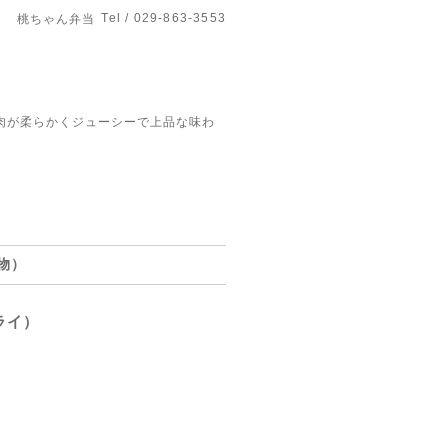
Tel / 029-863-3553
桃ちゃん弁当
肉が柔らかくジューシーで上品な味わ
物）
ライ）