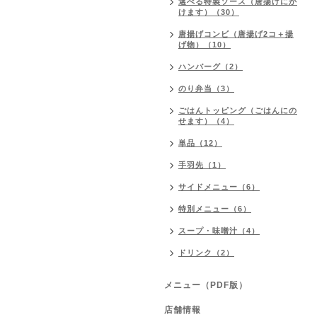
選べる特製ソース（唐揚げにか
けます）（30）
唐揚げコンビ（唐揚げ2コ＋揚
げ物）（10）
ハンバーグ（2）
のり弁当（3）
ごはんトッピング（ごはんにの
せます）（4）
単品（12）
手羽先（1）
サイドメニュー（6）
特別メニュー（6）
スープ・味噌汁（4）
ドリンク（2）
メニュー（PDF版）
店舗情報