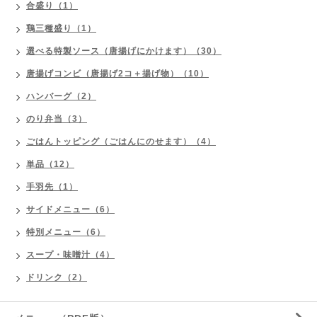
合盛り（1）
鶏三種盛り（1）
選べる特製ソース（唐揚げにかけます）（30）
唐揚げコンビ（唐揚げ2コ＋揚げ物）（10）
ハンバーグ（2）
のり弁当（3）
ごはんトッピング（ごはんにのせます）（4）
単品（12）
手羽先（1）
サイドメニュー（6）
特別メニュー（6）
スープ・味噌汁（4）
ドリンク（2）