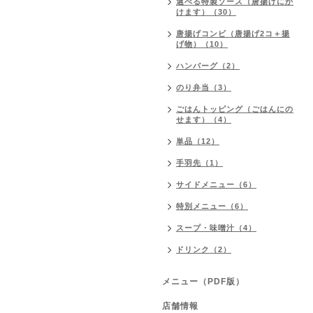
選べる特製ソース（唐揚げにか
けます）（30）
唐揚げコンビ（唐揚げ2コ＋揚
げ物）（10）
ハンバーグ（2）
のり弁当（3）
ごはんトッピング（ごはんにの
せます）（4）
単品（12）
手羽先（1）
サイドメニュー（6）
特別メニュー（6）
スープ・味噌汁（4）
ドリンク（2）
メニュー（PDF版）
店舗情報