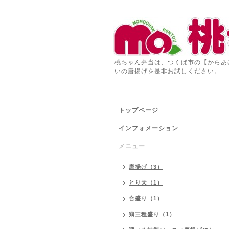
桃ちゃん弁当は、つくば市の【からあ
いの唐揚げを是非お試しください。
トップページ
インフォメーション
メニュー
唐揚げ（3）
とり天（1）
合盛り（1）
鶏三種盛り（1）