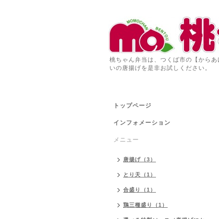
桃ちゃん弁当は、つくば市の【からあ
いの唐揚げを是非お試しください。
トップページ
インフォメーション
メニュー
唐揚げ（3）
とり天（1）
合盛り（1）
鶏三種盛り（1）