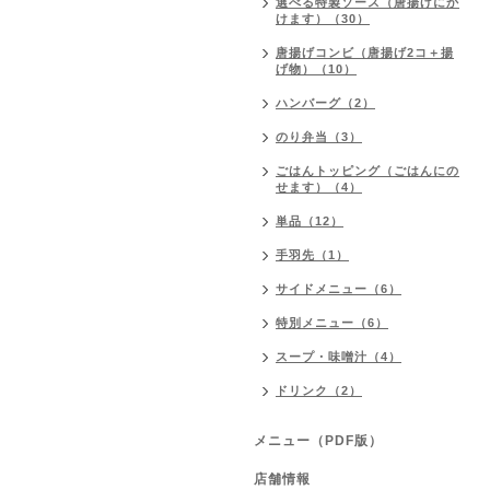
選べる特製ソース（唐揚げにか
けます）（30）
唐揚げコンビ（唐揚げ2コ＋揚
げ物）（10）
ハンバーグ（2）
のり弁当（3）
ごはんトッピング（ごはんにの
せます）（4）
単品（12）
手羽先（1）
サイドメニュー（6）
特別メニュー（6）
スープ・味噌汁（4）
ドリンク（2）
メニュー（PDF版）
店舗情報