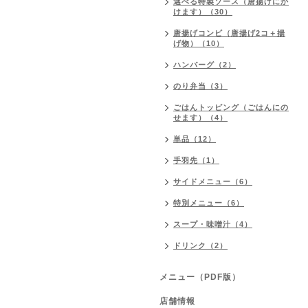
選べる特製ソース（唐揚げにか
けます）（30）
唐揚げコンビ（唐揚げ2コ＋揚
げ物）（10）
ハンバーグ（2）
のり弁当（3）
ごはんトッピング（ごはんにの
せます）（4）
単品（12）
手羽先（1）
サイドメニュー（6）
特別メニュー（6）
スープ・味噌汁（4）
ドリンク（2）
メニュー（PDF版）
店舗情報