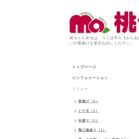
桃ちゃん弁当は、つくば市の【からあ
いの唐揚げを是非お試しください。
トップページ
インフォメーション
メニュー
唐揚げ（3）
とり天（1）
合盛り（1）
鶏三種盛り（1）