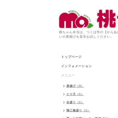
桃ちゃん弁当は、つくば市の【からあ
いの唐揚げを是非お試しください。
トップページ
インフォメーション
メニュー
唐揚げ（3）
とり天（1）
合盛り（1）
鶏三種盛り（1）