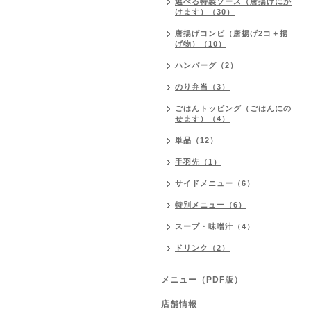
選べる特製ソース（唐揚げにか
けます）（30）
唐揚げコンビ（唐揚げ2コ＋揚
げ物）（10）
ハンバーグ（2）
のり弁当（3）
ごはんトッピング（ごはんにの
せます）（4）
単品（12）
手羽先（1）
サイドメニュー（6）
特別メニュー（6）
スープ・味噌汁（4）
ドリンク（2）
メニュー（PDF版）
店舗情報