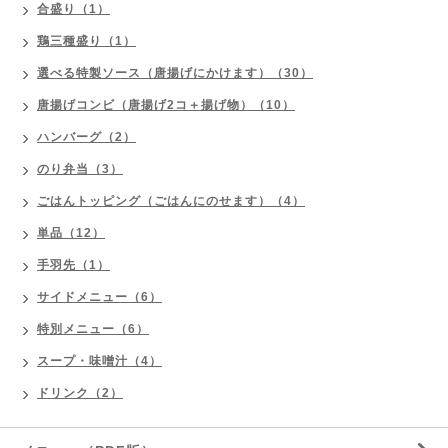
合盛り（1）
鶏三種盛り（1）
選べる特製ソース（唐揚げにかけます）（30）
唐揚げコンビ（唐揚げ2コ＋揚げ物）（10）
ハンバーグ（2）
のり弁当（3）
ごはんトッピング（ごはんにのせます）（4）
単品（12）
手羽先（1）
サイドメニュー（6）
特別メニュー（6）
スープ・味噌汁（4）
ドリンク（2）