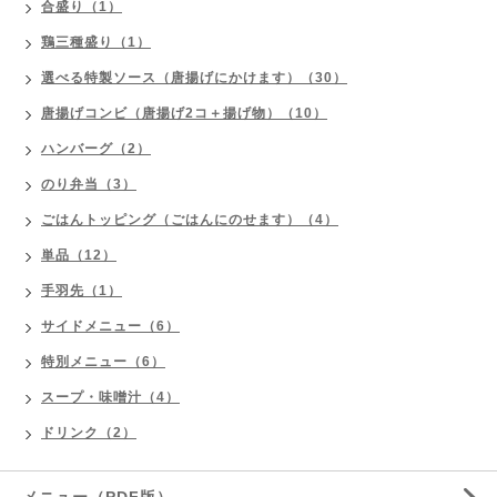
合盛り（1）
鶏三種盛り（1）
選べる特製ソース（唐揚げにかけます）（30）
唐揚げコンビ（唐揚げ2コ＋揚げ物）（10）
ハンバーグ（2）
のり弁当（3）
ごはんトッピング（ごはんにのせます）（4）
単品（12）
手羽先（1）
サイドメニュー（6）
特別メニュー（6）
スープ・味噌汁（4）
ドリンク（2）